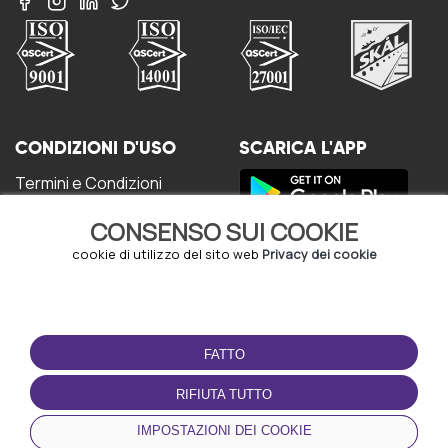
CONDIZIONI D'USO
SCARICA L'APP
Termini e Condizioni
Politica sulla riservatezza
CONSENSO SUI COOKIE
Gestione dei Cookie
Accordo per gli utenti
cookie di utilizzo del sito web
Privacy dei cookie
FATTO
RIFIUTA TUTTO
© Copyright - URBO 2026
IMPOSTAZIONI DEI COOKIE