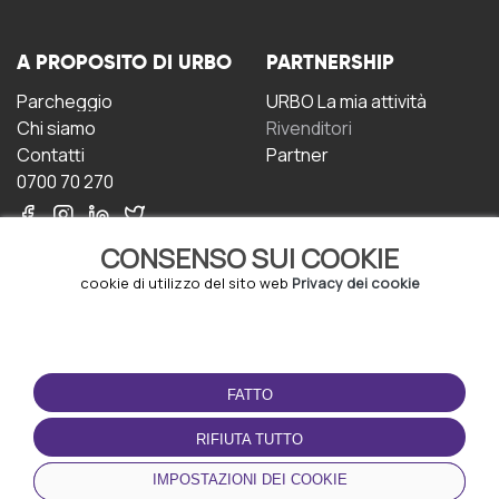
A PROPOSITO DI URBO
PARTNERSHIP
Parcheggio
URBO La mia attività
Chi siamo
Rivenditori
Contatti
Partner
0700 70 270
CONSENSO SUI COOKIE
cookie di utilizzo del sito web
Privacy dei cookie
CONDIZIONI D'USO
SCARICA L'APP
FATTO
Termini e Condizioni
Politica sulla riservatezza
RIFIUTA TUTTO
Gestione dei Cookie
IMPOSTAZIONI DEI COOKIE
Accordo per gli utenti