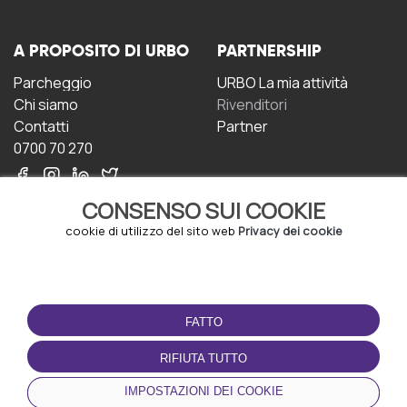
A PROPOSITO DI URBO
PARTNERSHIP
Parcheggio
URBO La mia attività
Chi siamo
Rivenditori
Contatti
Partner
0700 70 270
CONSENSO SUI COOKIE
cookie di utilizzo del sito web
Privacy dei cookie
CONDIZIONI D'USO
SCARICA L'APP
FATTO
Termini e Condizioni
Politica sulla riservatezza
RIFIUTA TUTTO
Gestione dei Cookie
IMPOSTAZIONI DEI COOKIE
Accordo per gli utenti