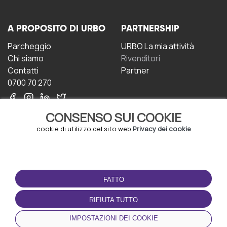
A PROPOSITO DI URBO
PARTNERSHIP
Parcheggio
URBO La mia attività
Chi siamo
Rivenditori
Contatti
Partner
0700 70 270
CONSENSO SUI COOKIE
cookie di utilizzo del sito web
Privacy dei cookie
CONDIZIONI D'USO
SCARICA L'APP
FATTO
Termini e Condizioni
Politica sulla riservatezza
RIFIUTA TUTTO
Gestione dei Cookie
IMPOSTAZIONI DEI COOKIE
Accordo per gli utenti