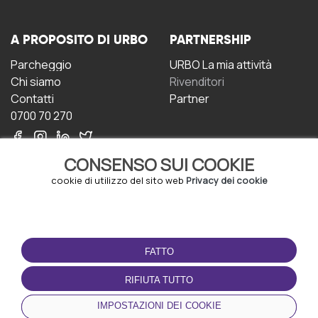
A PROPOSITO DI URBO
PARTNERSHIP
Parcheggio
URBO La mia attività
Chi siamo
Rivenditori
Contatti
Partner
0700 70 270
CONSENSO SUI COOKIE
cookie di utilizzo del sito web
Privacy dei cookie
CONDIZIONI D'USO
SCARICA L'APP
FATTO
Termini e Condizioni
Politica sulla riservatezza
RIFIUTA TUTTO
Gestione dei Cookie
IMPOSTAZIONI DEI COOKIE
Accordo per gli utenti