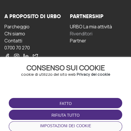
A PROPOSITO DI URBO
PARTNERSHIP
Parcheggio
URBO La mia attività
Chi siamo
Rivenditori
Contatti
Partner
0700 70 270
CONSENSO SUI COOKIE
cookie di utilizzo del sito web
Privacy dei cookie
CONDIZIONI D'USO
SCARICA L'APP
FATTO
Termini e Condizioni
Politica sulla riservatezza
RIFIUTA TUTTO
Gestione dei Cookie
IMPOSTAZIONI DEI COOKIE
Accordo per gli utenti