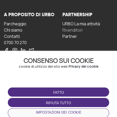
A PROPOSITO DI URBO
PARTNERSHIP
Parcheggio
URBO La mia attività
Chi siamo
Rivenditori
Contatti
Partner
0700 70 270
CONSENSO SUI COOKIE
cookie di utilizzo del sito web
Privacy dei cookie
CONDIZIONI D'USO
SCARICA L'APP
FATTO
Termini e Condizioni
Politica sulla riservatezza
RIFIUTA TUTTO
Gestione dei Cookie
IMPOSTAZIONI DEI COOKIE
Accordo per gli utenti