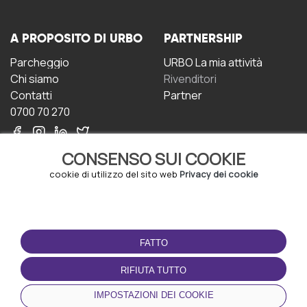
A PROPOSITO DI URBO
PARTNERSHIP
Parcheggio
URBO La mia attività
Chi siamo
Rivenditori
Contatti
Partner
0700 70 270
CONSENSO SUI COOKIE
cookie di utilizzo del sito web
Privacy dei cookie
CONDIZIONI D'USO
SCARICA L'APP
FATTO
Termini e Condizioni
Politica sulla riservatezza
RIFIUTA TUTTO
Gestione dei Cookie
IMPOSTAZIONI DEI COOKIE
Accordo per gli utenti