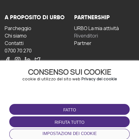
A PROPOSITO DI URBO
PARTNERSHIP
Parcheggio
URBO La mia attività
Chi siamo
Rivenditori
Contatti
Partner
0700 70 270
CONSENSO SUI COOKIE
cookie di utilizzo del sito web
Privacy dei cookie
CONDIZIONI D'USO
SCARICA L'APP
FATTO
Termini e Condizioni
Politica sulla riservatezza
RIFIUTA TUTTO
Gestione dei Cookie
IMPOSTAZIONI DEI COOKIE
Accordo per gli utenti