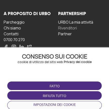
A PROPOSITO DI URBO
PARTNERSHIP
Parcheggio
URBO La mia attività
Chi siamo
Rivenditori
Contatti
Partner
0700 70 270
CONSENSO SUI COOKIE
cookie di utilizzo del sito web
Privacy dei cookie
CONDIZIONI D'USO
SCARICA L'APP
FATTO
Termini e Condizioni
Politica sulla riservatezza
RIFIUTA TUTTO
Gestione dei Cookie
IMPOSTAZIONI DEI COOKIE
Accordo per gli utenti