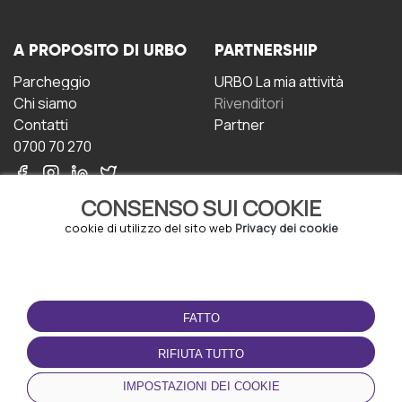
A PROPOSITO DI URBO
PARTNERSHIP
Parcheggio
URBO La mia attività
Chi siamo
Rivenditori
Contatti
Partner
0700 70 270
CONSENSO SUI COOKIE
cookie di utilizzo del sito web
Privacy dei cookie
CONDIZIONI D'USO
SCARICA L'APP
FATTO
Termini e Condizioni
Politica sulla riservatezza
RIFIUTA TUTTO
Gestione dei Cookie
IMPOSTAZIONI DEI COOKIE
Accordo per gli utenti