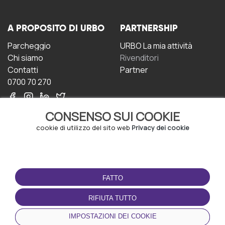
A PROPOSITO DI URBO
PARTNERSHIP
Parcheggio
URBO La mia attività
Chi siamo
Rivenditori
Contatti
Partner
0700 70 270
CONSENSO SUI COOKIE
cookie di utilizzo del sito web
Privacy dei cookie
CONDIZIONI D'USO
SCARICA L'APP
FATTO
Termini e Condizioni
Politica sulla riservatezza
RIFIUTA TUTTO
Gestione dei Cookie
IMPOSTAZIONI DEI COOKIE
Accordo per gli utenti