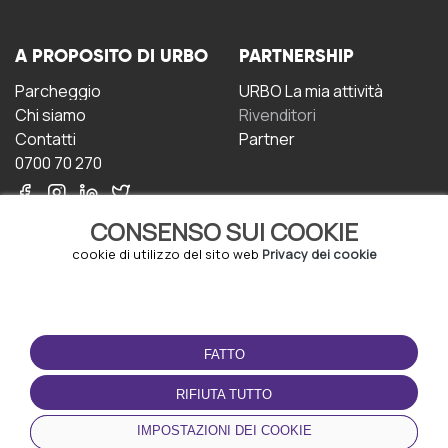
A PROPOSITO DI URBO
PARTNERSHIP
Parcheggio
URBO La mia attività
Chi siamo
Rivenditori
Contatti
Partner
0700 70 270
CONSENSO SUI COOKIE
cookie di utilizzo del sito web
Privacy dei cookie
CONDIZIONI D'USO
SCARICA L'APP
FATTO
Termini e Condizioni
Politica sulla riservatezza
RIFIUTA TUTTO
Gestione dei Cookie
IMPOSTAZIONI DEI COOKIE
Accordo per gli utenti