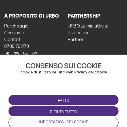
A PROPOSITO DI URBO
PARTNERSHIP
Parcheggio
URBO La mia attività
Chi siamo
Rivenditori
Contatti
Partner
0700 70 270
CONSENSO SUI COOKIE
cookie di utilizzo del sito web
Privacy dei cookie
CONDIZIONI D'USO
SCARICA L'APP
FATTO
Termini e Condizioni
Politica sulla riservatezza
RIFIUTA TUTTO
Gestione dei Cookie
IMPOSTAZIONI DEI COOKIE
Accordo per gli utenti