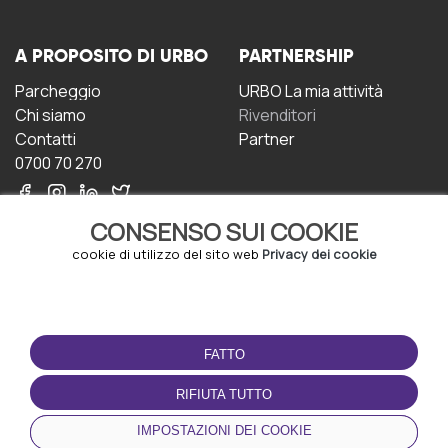
A PROPOSITO DI URBO
PARTNERSHIP
Parcheggio
URBO La mia attività
Chi siamo
Rivenditori
Contatti
Partner
0700 70 270
CONSENSO SUI COOKIE
cookie di utilizzo del sito web
Privacy dei cookie
CONDIZIONI D'USO
SCARICA L'APP
FATTO
Termini e Condizioni
Politica sulla riservatezza
RIFIUTA TUTTO
Gestione dei Cookie
IMPOSTAZIONI DEI COOKIE
Accordo per gli utenti