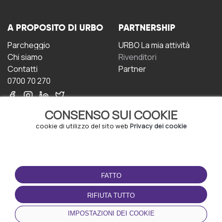
A PROPOSITO DI URBO
PARTNERSHIP
Parcheggio
URBO La mia attività
Chi siamo
Rivenditori
Contatti
Partner
0700 70 270
CONSENSO SUI COOKIE
cookie di utilizzo del sito web
Privacy dei cookie
CONDIZIONI D'USO
SCARICA L'APP
FATTO
Termini e Condizioni
Politica sulla riservatezza
RIFIUTA TUTTO
Gestione dei Cookie
IMPOSTAZIONI DEI COOKIE
Accordo per gli utenti