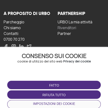
A PROPOSITO DI URBO
PARTNERSHIP
Parcheggio
URBO La mia attività
Chi siamo
Rivenditori
Contatti
Partner
0700 70 270
CONSENSO SUI COOKIE
cookie di utilizzo del sito web
Privacy dei cookie
CONDIZIONI D'USO
SCARICA L'APP
FATTO
Termini e Condizioni
Politica sulla riservatezza
RIFIUTA TUTTO
Gestione dei Cookie
IMPOSTAZIONI DEI COOKIE
Accordo per gli utenti