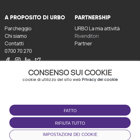
A PROPOSITO DI URBO
PARTNERSHIP
Parcheggio
URBO La mia attività
Chi siamo
Rivenditori
Contatti
Partner
0700 70 270
CONSENSO SUI COOKIE
cookie di utilizzo del sito web
Privacy dei cookie
CONDIZIONI D'USO
SCARICA L'APP
FATTO
Termini e Condizioni
Politica sulla riservatezza
RIFIUTA TUTTO
Gestione dei Cookie
IMPOSTAZIONI DEI COOKIE
Accordo per gli utenti