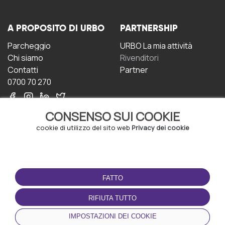
A PROPOSITO DI URBO
PARTNERSHIP
Parcheggio
URBO La mia attività
Chi siamo
Rivenditori
Contatti
Partner
0700 70 270
CONSENSO SUI COOKIE
cookie di utilizzo del sito web
Privacy dei cookie
CONDIZIONI D'USO
SCARICA L'APP
FATTO
Termini e Condizioni
Politica sulla riservatezza
RIFIUTA TUTTO
Gestione dei Cookie
IMPOSTAZIONI DEI COOKIE
Accordo per gli utenti