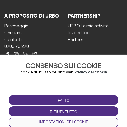
A PROPOSITO DI URBO
PARTNERSHIP
Parcheggio
URBO La mia attività
Chi siamo
Rivenditori
Contatti
Partner
0700 70 270
CONSENSO SUI COOKIE
cookie di utilizzo del sito web
Privacy dei cookie
CONDIZIONI D'USO
SCARICA L'APP
FATTO
Termini e Condizioni
Politica sulla riservatezza
RIFIUTA TUTTO
Gestione dei Cookie
IMPOSTAZIONI DEI COOKIE
Accordo per gli utenti