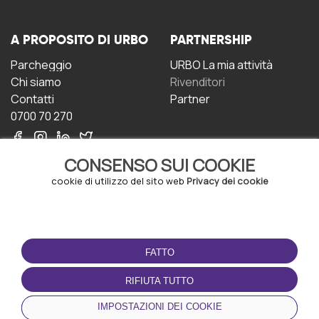
A PROPOSITO DI URBO
PARTNERSHIP
Parcheggio
URBO La mia attività
Chi siamo
Rivenditori
Contatti
Partner
0700 70 270
CONSENSO SUI COOKIE
cookie di utilizzo del sito web
Privacy dei cookie
CONDIZIONI D'USO
SCARICA L'APP
FATTO
Termini e Condizioni
Politica sulla riservatezza
RIFIUTA TUTTO
Gestione dei Cookie
IMPOSTAZIONI DEI COOKIE
Accordo per gli utenti