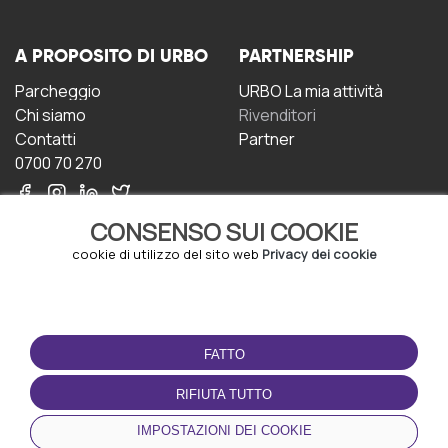
A PROPOSITO DI URBO
PARTNERSHIP
Parcheggio
URBO La mia attività
Chi siamo
Rivenditori
Contatti
Partner
0700 70 270
CONSENSO SUI COOKIE
cookie di utilizzo del sito web
Privacy dei cookie
CONDIZIONI D'USO
SCARICA L'APP
FATTO
Termini e Condizioni
Politica sulla riservatezza
RIFIUTA TUTTO
Gestione dei Cookie
IMPOSTAZIONI DEI COOKIE
Accordo per gli utenti