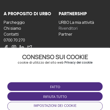
A PROPOSITO DI URBO
PARTNERSHIP
Parcheggio
URBO La mia attività
Chi siamo
Rivenditori
Contatti
Partner
0700 70 270
CONSENSO SUI COOKIE
cookie di utilizzo del sito web
Privacy dei cookie
CONDIZIONI D'USO
SCARICA L'APP
FATTO
Termini e Condizioni
Politica sulla riservatezza
RIFIUTA TUTTO
Gestione dei Cookie
IMPOSTAZIONI DEI COOKIE
Accordo per gli utenti