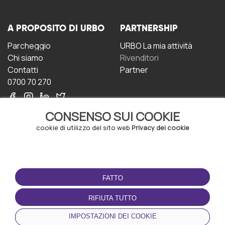
A PROPOSITO DI URBO
PARTNERSHIP
Parcheggio
URBO La mia attività
Chi siamo
Rivenditori
Contatti
Partner
0700 70 270
CONSENSO SUI COOKIE
cookie di utilizzo del sito web
Privacy dei cookie
CONDIZIONI D'USO
SCARICA L'APP
FATTO
Termini e Condizioni
Politica sulla riservatezza
RIFIUTA TUTTO
Gestione dei Cookie
IMPOSTAZIONI DEI COOKIE
Accordo per gli utenti