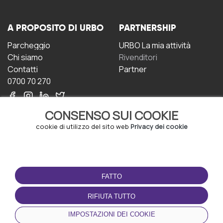
A PROPOSITO DI URBO
PARTNERSHIP
Parcheggio
URBO La mia attività
Chi siamo
Rivenditori
Contatti
Partner
0700 70 270
CONSENSO SUI COOKIE
cookie di utilizzo del sito web
Privacy dei cookie
CONDIZIONI D'USO
SCARICA L'APP
FATTO
Termini e Condizioni
Politica sulla riservatezza
RIFIUTA TUTTO
Gestione dei Cookie
IMPOSTAZIONI DEI COOKIE
Accordo per gli utenti