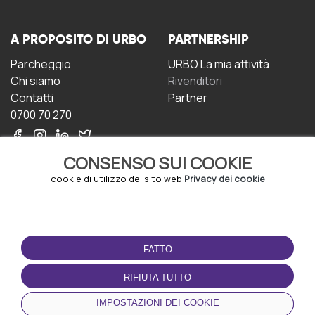
A PROPOSITO DI URBO
PARTNERSHIP
Parcheggio
URBO La mia attività
Chi siamo
Rivenditori
Contatti
Partner
0700 70 270
CONSENSO SUI COOKIE
cookie di utilizzo del sito web
Privacy dei cookie
CONDIZIONI D'USO
SCARICA L'APP
FATTO
Termini e Condizioni
Politica sulla riservatezza
RIFIUTA TUTTO
Gestione dei Cookie
IMPOSTAZIONI DEI COOKIE
Accordo per gli utenti