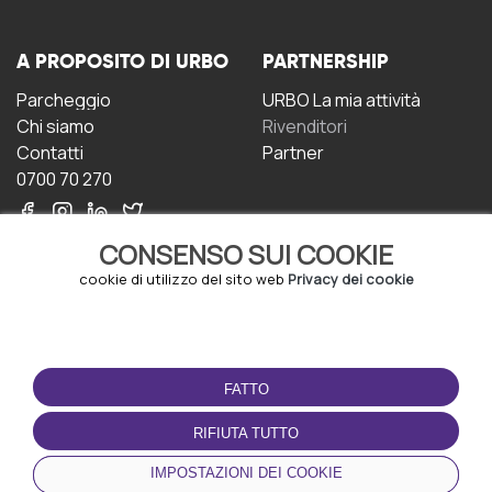
A PROPOSITO DI URBO
PARTNERSHIP
Parcheggio
URBO La mia attività
Chi siamo
Rivenditori
Contatti
Partner
0700 70 270
CONSENSO SUI COOKIE
cookie di utilizzo del sito web
Privacy dei cookie
CONDIZIONI D'USO
SCARICA L'APP
FATTO
Termini e Condizioni
Politica sulla riservatezza
RIFIUTA TUTTO
Gestione dei Cookie
IMPOSTAZIONI DEI COOKIE
Accordo per gli utenti