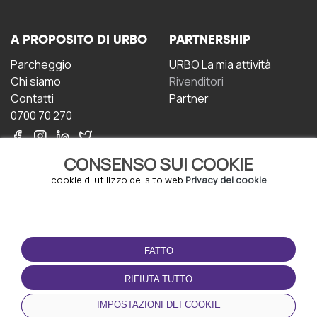
A PROPOSITO DI URBO
PARTNERSHIP
Parcheggio
URBO La mia attività
Chi siamo
Rivenditori
Contatti
Partner
0700 70 270
CONSENSO SUI COOKIE
cookie di utilizzo del sito web
Privacy dei cookie
CONDIZIONI D'USO
SCARICA L'APP
FATTO
Termini e Condizioni
Politica sulla riservatezza
RIFIUTA TUTTO
Gestione dei Cookie
IMPOSTAZIONI DEI COOKIE
Accordo per gli utenti