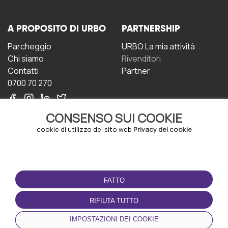
A PROPOSITO DI URBO
PARTNERSHIP
Parcheggio
URBO La mia attività
Chi siamo
Rivenditori
Contatti
Partner
0700 70 270
CONSENSO SUI COOKIE
cookie di utilizzo del sito web
Privacy dei cookie
CONDIZIONI D'USO
SCARICA L'APP
FATTO
Termini e Condizioni
Politica sulla riservatezza
RIFIUTA TUTTO
Gestione dei Cookie
IMPOSTAZIONI DEI COOKIE
Accordo per gli utenti