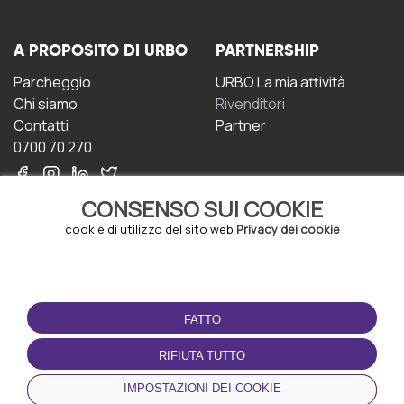
A PROPOSITO DI URBO
PARTNERSHIP
Parcheggio
URBO La mia attività
Chi siamo
Rivenditori
Contatti
Partner
0700 70 270
CONSENSO SUI COOKIE
cookie di utilizzo del sito web
Privacy dei cookie
CONDIZIONI D'USO
SCARICA L'APP
FATTO
Termini e Condizioni
Politica sulla riservatezza
RIFIUTA TUTTO
Gestione dei Cookie
IMPOSTAZIONI DEI COOKIE
Accordo per gli utenti