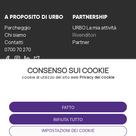
A PROPOSITO DI URBO
PARTNERSHIP
Parcheggio
URBO La mia attività
Chi siamo
Rivenditori
Contatti
Partner
0700 70 270
CONSENSO SUI COOKIE
cookie di utilizzo del sito web
Privacy dei cookie
CONDIZIONI D'USO
SCARICA L'APP
FATTO
Termini e Condizioni
Politica sulla riservatezza
RIFIUTA TUTTO
Gestione dei Cookie
IMPOSTAZIONI DEI COOKIE
Accordo per gli utenti