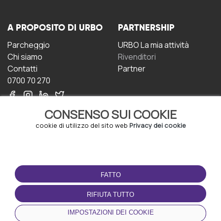
A PROPOSITO DI URBO
PARTNERSHIP
Parcheggio
URBO La mia attività
Chi siamo
Rivenditori
Contatti
Partner
0700 70 270
CONSENSO SUI COOKIE
cookie di utilizzo del sito web
Privacy dei cookie
CONDIZIONI D'USO
SCARICA L'APP
FATTO
Termini e Condizioni
Politica sulla riservatezza
RIFIUTA TUTTO
Gestione dei Cookie
IMPOSTAZIONI DEI COOKIE
Accordo per gli utenti