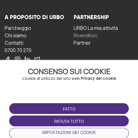
A PROPOSITO DI URBO
PARTNERSHIP
Parcheggio
URBO La mia attività
Chi siamo
Rivenditori
Contatti
Partner
0700 70 270
CONSENSO SUI COOKIE
cookie di utilizzo del sito web
Privacy dei cookie
CONDIZIONI D'USO
SCARICA L'APP
FATTO
Termini e Condizioni
Politica sulla riservatezza
RIFIUTA TUTTO
Gestione dei Cookie
IMPOSTAZIONI DEI COOKIE
Accordo per gli utenti