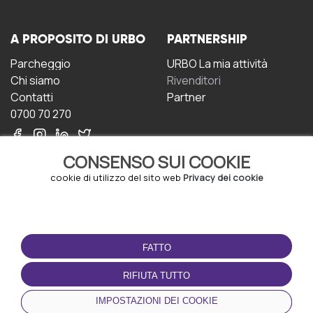
A PROPOSITO DI URBO
PARTNERSHIP
Parcheggio
URBO La mia attività
Chi siamo
Rivenditori
Contatti
Partner
0700 70 270
CONSENSO SUI COOKIE
cookie di utilizzo del sito web
Privacy dei cookie
CONDIZIONI D'USO
SCARICA L'APP
FATTO
Termini e Condizioni
Politica sulla riservatezza
RIFIUTA TUTTO
Gestione dei Cookie
IMPOSTAZIONI DEI COOKIE
Accordo per gli utenti