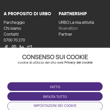
A PROPOSITO DI URBO
PARTNERSHIP
Parcheggio
URBO La mia attività
Chi siamo
Rivenditori
Contatti
Partner
0700 70 270
CONSENSO SUI COOKIE
cookie di utilizzo del sito web
Privacy dei cookie
CONDIZIONI D'USO
SCARICA L'APP
FATTO
Termini e Condizioni
Politica sulla riservatezza
RIFIUTA TUTTO
Gestione dei Cookie
IMPOSTAZIONI DEI COOKIE
Accordo per gli utenti