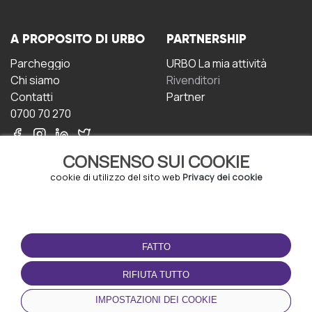
A PROPOSITO DI URBO
PARTNERSHIP
Parcheggio
URBO La mia attività
Chi siamo
Rivenditori
Contatti
Partner
0700 70 270
CONSENSO SUI COOKIE
cookie di utilizzo del sito web
Privacy dei cookie
CONDIZIONI D'USO
SCARICA L'APP
FATTO
Termini e Condizioni
Politica sulla riservatezza
RIFIUTA TUTTO
Gestione dei Cookie
IMPOSTAZIONI DEI COOKIE
Accordo per gli utenti