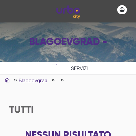
BLAGOEVGRAD -
SERVIZI
Blagoevgrad
TUTTI
NESSUN RISULTATO