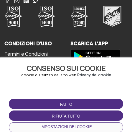
CONDIZIONI D'USO
SCARICA L'APP
Termini e Condizioni
Politica sulla riservatezza
CONSENSO SUI COOKIE
Gestione dei Cookie
Accordo per gli utenti
cookie di utilizzo del sito web
Privacy dei cookie
FATTO
RIFIUTA TUTTO
© Copyright - URBO 2026
IMPOSTAZIONI DEI COOKIE