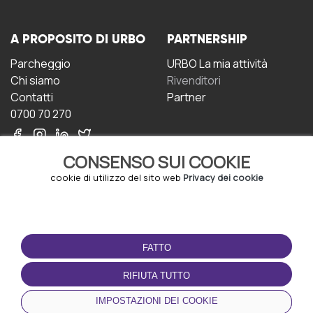
A PROPOSITO DI URBO
PARTNERSHIP
Parcheggio
URBO La mia attività
Chi siamo
Rivenditori
Contatti
Partner
0700 70 270
CONSENSO SUI COOKIE
cookie di utilizzo del sito web
Privacy dei cookie
CONDIZIONI D'USO
SCARICA L'APP
FATTO
Termini e Condizioni
Politica sulla riservatezza
RIFIUTA TUTTO
Gestione dei Cookie
IMPOSTAZIONI DEI COOKIE
Accordo per gli utenti