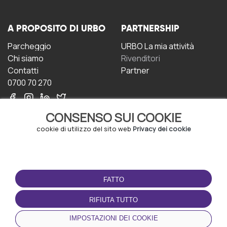
A PROPOSITO DI URBO
PARTNERSHIP
Parcheggio
URBO La mia attività
Chi siamo
Rivenditori
Contatti
Partner
0700 70 270
CONSENSO SUI COOKIE
cookie di utilizzo del sito web
Privacy dei cookie
CONDIZIONI D'USO
SCARICA L'APP
FATTO
Termini e Condizioni
Politica sulla riservatezza
RIFIUTA TUTTO
Gestione dei Cookie
IMPOSTAZIONI DEI COOKIE
Accordo per gli utenti