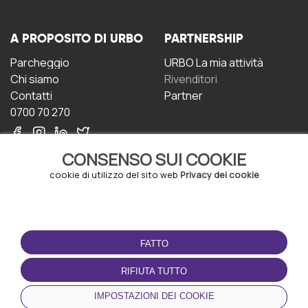
A PROPOSITO DI URBO
PARTNERSHIP
Parcheggio
URBO La mia attività
Chi siamo
Rivenditori
Contatti
Partner
0700 70 270
CONSENSO SUI COOKIE
cookie di utilizzo del sito web
Privacy dei cookie
CONDIZIONI D'USO
SCARICA L'APP
FATTO
Termini e Condizioni
Politica sulla riservatezza
RIFIUTA TUTTO
Gestione dei Cookie
IMPOSTAZIONI DEI COOKIE
Accordo per gli utenti