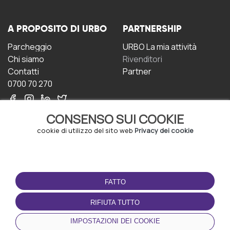
A PROPOSITO DI URBO
PARTNERSHIP
Parcheggio
URBO La mia attività
Chi siamo
Rivenditori
Contatti
Partner
0700 70 270
CONSENSO SUI COOKIE
cookie di utilizzo del sito web
Privacy dei cookie
CONDIZIONI D'USO
SCARICA L'APP
FATTO
Termini e Condizioni
Politica sulla riservatezza
RIFIUTA TUTTO
Gestione dei Cookie
IMPOSTAZIONI DEI COOKIE
Accordo per gli utenti