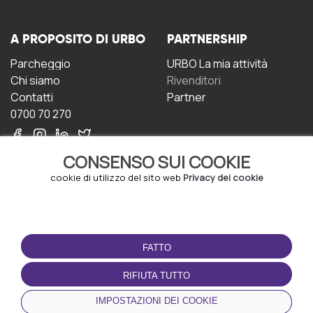
A PROPOSITO DI URBO
PARTNERSHIP
Parcheggio
URBO La mia attività
Chi siamo
Rivenditori
Contatti
Partner
0700 70 270
CONSENSO SUI COOKIE
cookie di utilizzo del sito web
Privacy dei cookie
CONDIZIONI D'USO
SCARICA L'APP
FATTO
Termini e Condizioni
Politica sulla riservatezza
RIFIUTA TUTTO
Gestione dei Cookie
IMPOSTAZIONI DEI COOKIE
Accordo per gli utenti