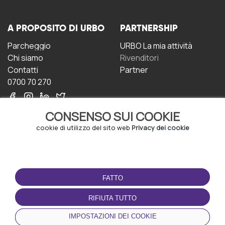
A PROPOSITO DI URBO
PARTNERSHIP
Parcheggio
URBO La mia attività
Chi siamo
Rivenditori
Contatti
Partner
0700 70 270
CONSENSO SUI COOKIE
cookie di utilizzo del sito web
Privacy dei cookie
CONDIZIONI D'USO
SCARICA L'APP
FATTO
Termini e Condizioni
Politica sulla riservatezza
RIFIUTA TUTTO
Gestione dei Cookie
IMPOSTAZIONI DEI COOKIE
Accordo per gli utenti