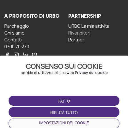
A PROPOSITO DI URBO
PARTNERSHIP
Parcheggio
URBO La mia attività
Chi siamo
Rivenditori
Contatti
Partner
0700 70 270
CONSENSO SUI COOKIE
cookie di utilizzo del sito web
Privacy dei cookie
CONDIZIONI D'USO
SCARICA L'APP
FATTO
Termini e Condizioni
Politica sulla riservatezza
RIFIUTA TUTTO
Gestione dei Cookie
IMPOSTAZIONI DEI COOKIE
Accordo per gli utenti