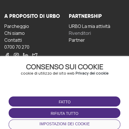
A PROPOSITO DI URBO
PARTNERSHIP
Parcheggio
URBO La mia attività
Chi siamo
Rivenditori
Contatti
Partner
0700 70 270
CONSENSO SUI COOKIE
cookie di utilizzo del sito web
Privacy dei cookie
CONDIZIONI D'USO
SCARICA L'APP
FATTO
Termini e Condizioni
Politica sulla riservatezza
RIFIUTA TUTTO
Gestione dei Cookie
IMPOSTAZIONI DEI COOKIE
Accordo per gli utenti