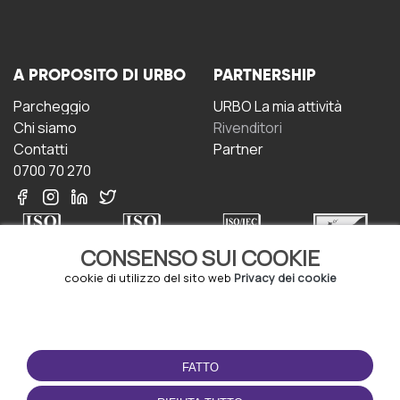
A PROPOSITO DI URBO
PARTNERSHIP
Parcheggio
URBO La mia attività
Chi siamo
Rivenditori
Contatti
Partner
0700 70 270
CONSENSO SUI COOKIE
cookie di utilizzo del sito web
Privacy dei cookie
CONDIZIONI D'USO
SCARICA L'APP
Termini e Condizioni
FATTO
Politica sulla riservatezza