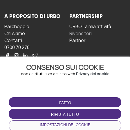
A PROPOSITO DI URBO
PARTNERSHIP
Parcheggio
URBO La mia attività
Chi siamo
Rivenditori
Contatti
Partner
0700 70 270
CONSENSO SUI COOKIE
cookie di utilizzo del sito web
Privacy dei cookie
CONDIZIONI D'USO
SCARICA L'APP
FATTO
Termini e Condizioni
Politica sulla riservatezza
RIFIUTA TUTTO
Gestione dei Cookie
IMPOSTAZIONI DEI COOKIE
Accordo per gli utenti