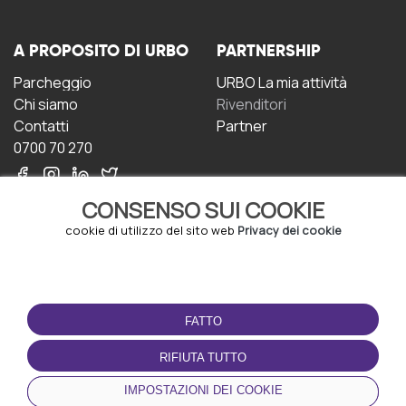
A PROPOSITO DI URBO
PARTNERSHIP
Parcheggio
URBO La mia attività
Chi siamo
Rivenditori
Contatti
Partner
0700 70 270
CONSENSO SUI COOKIE
cookie di utilizzo del sito web
Privacy dei cookie
CONDIZIONI D'USO
SCARICA L'APP
FATTO
Termini e Condizioni
Politica sulla riservatezza
RIFIUTA TUTTO
Gestione dei Cookie
IMPOSTAZIONI DEI COOKIE
Accordo per gli utenti