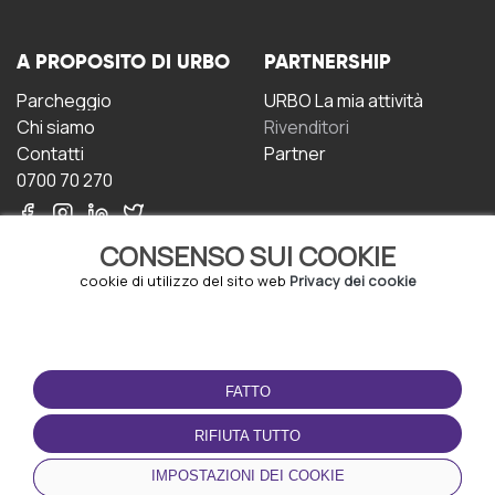
A PROPOSITO DI URBO
PARTNERSHIP
Parcheggio
URBO La mia attività
Chi siamo
Rivenditori
Contatti
Partner
0700 70 270
CONSENSO SUI COOKIE
cookie di utilizzo del sito web
Privacy dei cookie
CONDIZIONI D'USO
SCARICA L'APP
FATTO
Termini e Condizioni
Politica sulla riservatezza
RIFIUTA TUTTO
Gestione dei Cookie
IMPOSTAZIONI DEI COOKIE
Accordo per gli utenti