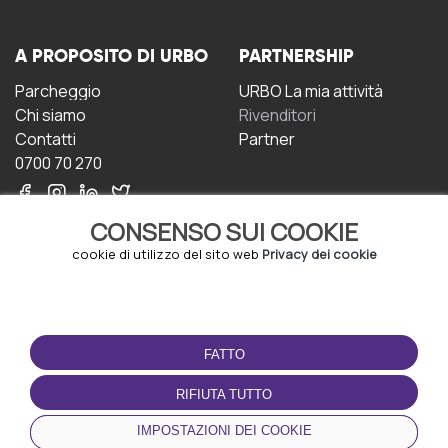
A PROPOSITO DI URBO
PARTNERSHIP
Parcheggio
URBO La mia attività
Chi siamo
Rivenditori
Contatti
Partner
0700 70 270
CONSENSO SUI COOKIE
cookie di utilizzo del sito web
Privacy dei cookie
CONDIZIONI D'USO
SCARICA L'APP
FATTO
Termini e Condizioni
Politica sulla riservatezza
RIFIUTA TUTTO
Gestione dei Cookie
IMPOSTAZIONI DEI COOKIE
Accordo per gli utenti